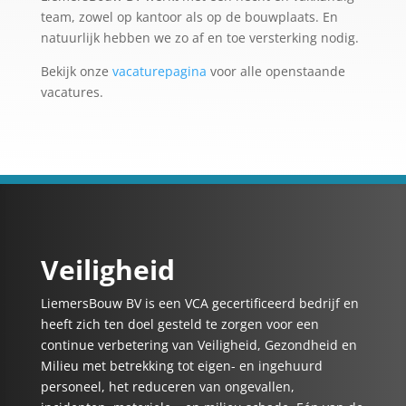
team, zowel op kantoor als op de bouwplaats. En
natuurlijk hebben we zo af en toe versterking nodig.
Bekijk onze
vacaturepagina
voor alle openstaande
vacatures.
Veiligheid
LiemersBouw BV is een VCA gecertificeerd bedrijf en
heeft zich ten doel gesteld te zorgen voor een
continue verbetering van Veiligheid, Gezondheid en
Milieu met betrekking tot eigen- en ingehuurd
personeel, het reduceren van ongevallen,